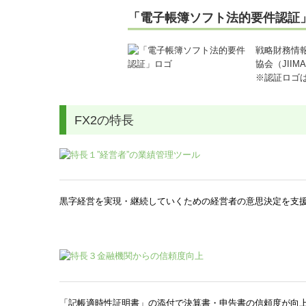
「電子帳簿ソフト法的要件認証
戦略財務情
協会（JII
※認証ロゴ
FX2の特長
黒字経営を実現・継続していくための経営者の意思決定を支
「記帳適時性証明書」の添付で決算書・申告書の信頼度が向