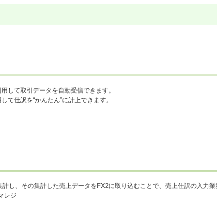
利用して取引データを自動受信できます。
して仕訳を“かんたん”に計上できます。
集計し、その集計した売上データをFX2に取り込むことで、売上仕訳の入力
マレジ