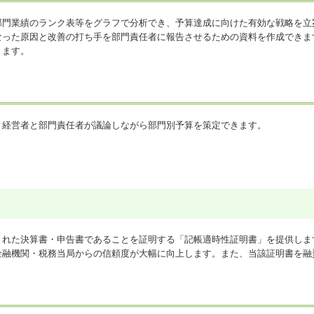
部門業績のランク表等をグラフで分析でき、予算達成に向けた有効な戦略を立
なった原因と改善の打ち手を部門責任者に報告させるための資料を作成できま
ります。
、経営者と部門責任者が議論しながら部門別予算を策定できます。
された決算書・申告書であることを証明する「記帳適時性証明書」を提供しま
金融機関・税務当局からの信頼度が大幅に向上します。また、当該証明書を融