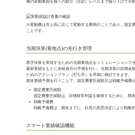
費の変動要因を個々の取引（仕訳）レベルまで掘り下げて分
※変動費は売上高に応じて変動する費用のことであり、固定
ことです。
当期決算(着地点)の先行き管理
黒字決算を実現するための当期着地点をシミュレーションで
最新実績をもとに未経過月の予測を行い、当期決算の目標金
ためのアクションプラン（打ち手）を早期に検討できます。
期末業績予測を行うことで、固定費要圧縮額又は戦略予備費
固定費要圧縮額
固定費要圧縮額は、目標経常利益を確保するために、期
戦略予備費
戦略予備費は、期末までに、社長の意思決定により戦略
スマート業績確認機能