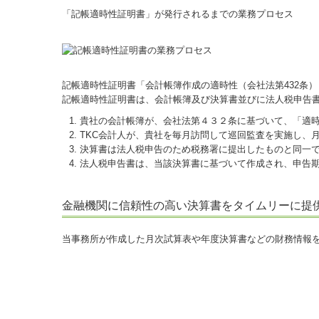
「記帳適時性証明書」が発行されるまでの業務プロセス
記帳適時性証明書「会計帳簿作成の適時性（会社法第432条
記帳適時性証明書は、会計帳簿及び決算書並びに法人税申告
貴社の会計帳簿が、会社法第４３２条に基づいて、「適
TKC会計人が、貴社を毎月訪問して巡回監査を実施し、
決算書は法人税申告のため税務署に提出したものと同一
法人税申告書は、当該決算書に基づいて作成され、申告
金融機関に信頼性の高い決算書をタイムリーに提
当事務所が作成した月次試算表や年度決算書などの財務情報